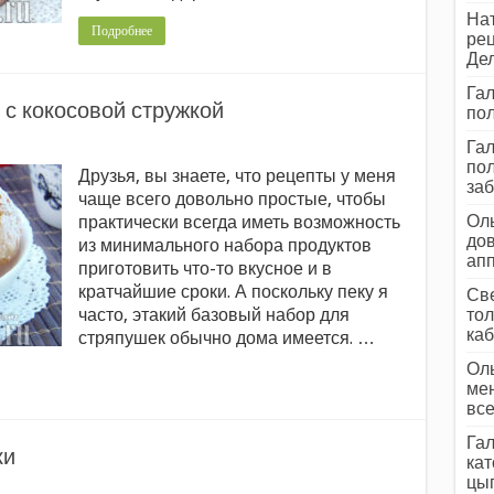
Нат
Подробнее
рец
Дел
Гал
с кокосовой стружкой
пол
Гал
пол
Друзья, вы знаете, что рецепты у меня
заб
чаще всего довольно простые, чтобы
Оль
практически всегда иметь возможность
дов
из минимального набора продуктов
ап
приготовить что-то вкусное и в
кратчайшие сроки. А поскольку пеку я
Све
часто, этакий базовый набор для
тол
каб
стряпушек обычно дома имеется. …
Оль
мен
все
Гал
ки
кат
цып