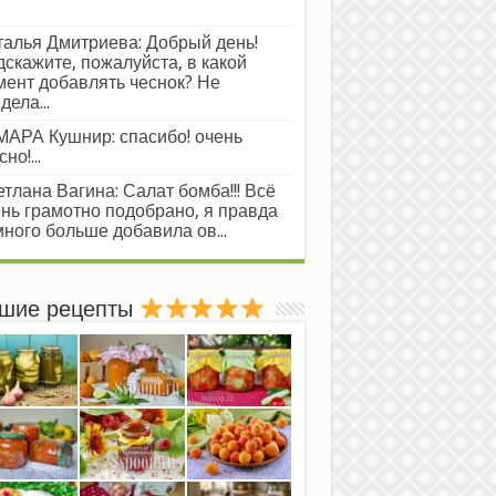
.
алья Дмитриева: Добрый день!
скажите, пожалуйста, в какой
ент добавлять чеснок? Не
дела...
АРА Кушнир: спасибо! очень
но!...
тлана Вагина: Салат бомба!!! Всё
нь грамотно подобрано, я правда
ного больше добавила ов...
шие рецепты