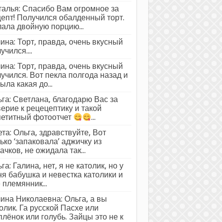
алья: Спасибо Вам огромное за
епт! Получился обалденный торт.
ала двойную порцию...
ина: Торт, правда, очень вкусный
учился....
ина: Торт, правда, очень вкусный
учился. Вот пекла полгода назад и
ыла какая до...
га: Светлана, благодарю Вас за
ерие к рецецептику и такой
петитный фотоотчет
...
та: Ольга, здравствуйте, Вот
ько ‘запаковала’ аджичку из
ачков, не ожидала так...
га: Галина, нет, я не католик, но у
я бабушка и невестка католики и
 племянник...
ина Николаевна: Ольга, а вы
олик. Га русской Пасхе или
лёнок или голубь. Зайцы это не к