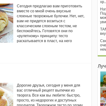
хр..
Сегодня предлагаю вам приготовить
Нат
вместе со мной очень вкусные
Под
слоеные творожные булочки. Нет, нет,
мом
вам не придется возиться с
уви
классическим слоеным тестом, не
ТАМ
беспокойтесь. Готовятся они по
вкус
«рулетному» принципу: тесто
раскатывается в пласт, на него
Све
оче
нем
Луч
Дорогие друзья, сегодня у меня для
вас отличный рецепт выпечки из
творога. Все как вы любите: быстро,
просто, из недорогих и доступных
продуктов. Творожное тесто по этому