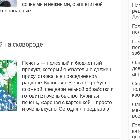
сочными и нежными, с аппетитной
Нат
пассерованные …
рец
Дел
Гал
пол
Гал
й на сковороде
пол
заб
Оль
Печень — полезный и бюджетный
дов
продукт, который обязательно должен
ап
присутствовать в повседневном
рационе. Куриная печень не требует
Све
сложной предварительной обработки и
тол
каб
готовится очень быстро. Куриная
печень, жареная с картошкой – просто
Оль
и очень вкусно! Сегодня я предлагаю
мен
все
Гал
кат
цып