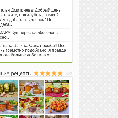
.
алья Дмитриева: Добрый день!
скажите, пожалуйста, в какой
ент добавлять чеснок? Не
дела...
АРА Кушнир: спасибо! очень
но!...
тлана Вагина: Салат бомба!!! Всё
нь грамотно подобрано, я правда
ного больше добавила ов...
шие рецепты