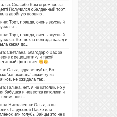
алья: Спасибо Вам огромное за
епт! Получился обалденный торт.
ала двойную порцию...
ина: Торт, правда, очень вкусный
учился....
ина: Торт, правда, очень вкусный
учился. Вот пекла полгода назад и
ыла какая до...
га: Светлана, благодарю Вас за
ерие к рецецептику и такой
петитный фотоотчет
...
та: Ольга, здравствуйте, Вот
ько ‘запаковала’ аджичку из
ачков, не ожидала так...
га: Галина, нет, я не католик, но у
я бабушка и невестка католики и
 племянник...
ина Николаевна: Ольга, а вы
олик. Га русской Пасхе или
лёнок или голубь. Зайцы это не к