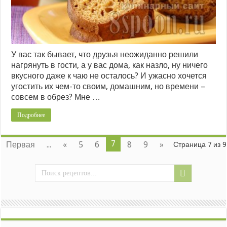
У вас так бывает, что друзья неожиданно решили
нагрянуть в гости, а у вас дома, как назло, ну ничего
вкусного даже к чаю не осталось? И ужасно хочется
угостить их чем-то своим, домашним, но времени –
совсем в обрез? Мне …
Подробнее
7
Первая
...
«
5
6
8
9
»
Страница 7 из 9