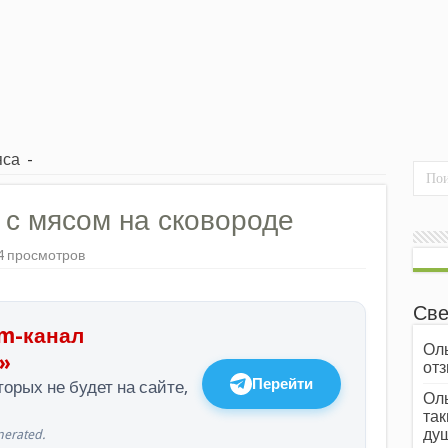
яса
-
с мясом на сковороде
4 просмотров
Све
m-канал
Оль
»
отз
Перейти
орых не будет на сайте,
Оль
так
души
erated.