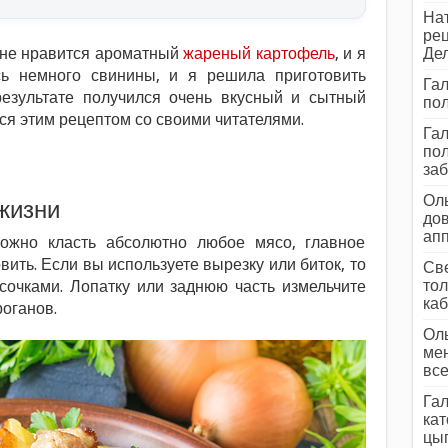
Нат
рец
у не нравится ароматный
жареный картофель
, и я
Дел
сь немного свинины, и я решила приготовить
Гал
езультате получился очень вкусный и сытный
пол
ся этим рецептом со своими читателями.
Гал
пол
заб
Оль
жизни
дов
ап
ожно класть абсолютно любое мясо, главное
вить. Если вы используете вырезку или биток, то
Све
тол
сочками. Лопатку или заднюю часть измельчите
каб
роганов.
Оль
мен
все
Гал
кат
цып