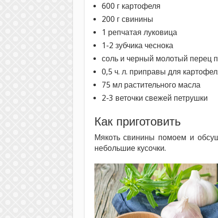
600 г картофеля
200 г свинины
1 репчатая луковица
1-2 зубчика чеснока
соль и черный молотый перец п
0,5 ч. л. приправы для картофел
75 мл растительного масла
2-3 веточки свежей петрушки
Как приготовить
Мякоть свинины помоем и обсу
небольшие кусочки.