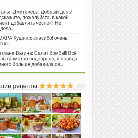
.
алья Дмитриева: Добрый день!
скажите, пожалуйста, в какой
ент добавлять чеснок? Не
дела...
АРА Кушнир: спасибо! очень
но!...
тлана Вагина: Салат бомба!!! Всё
нь грамотно подобрано, я правда
ного больше добавила ов...
шие рецепты