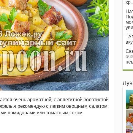
хр..
Нат
Под
мом
уви
ТАМ
вкус
Све
оче
нем
Луч
ется очень ароматной, с аппетитной золотистой
тофель я рекомендую с легким овощным салатом,
ыми помидорами или томатным соком.