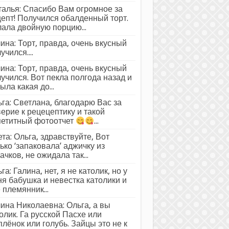
алья: Спасибо Вам огромное за
епт! Получился обалденный торт.
ала двойную порцию...
ина: Торт, правда, очень вкусный
учился....
ина: Торт, правда, очень вкусный
учился. Вот пекла полгода назад и
ыла какая до...
га: Светлана, благодарю Вас за
ерие к рецецептику и такой
петитный фотоотчет
...
та: Ольга, здравствуйте, Вот
ько ‘запаковала’ аджичку из
ачков, не ожидала так...
га: Галина, нет, я не католик, но у
я бабушка и невестка католики и
 племянник...
ина Николаевна: Ольга, а вы
олик. Га русской Пасхе или
лёнок или голубь. Зайцы это не к