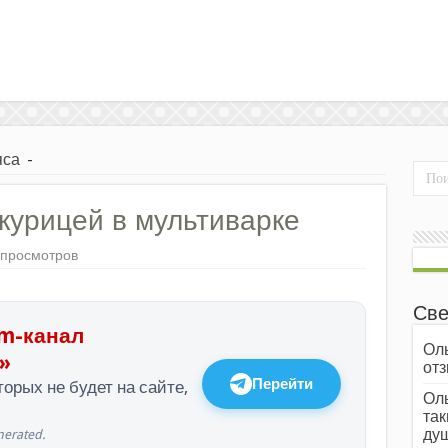
яса
-
 курицей в мультиварке
 просмотров
Све
m-канал
Оль
»
отз
Перейти
орых не будет на сайте,
Оль
так
души
erated.