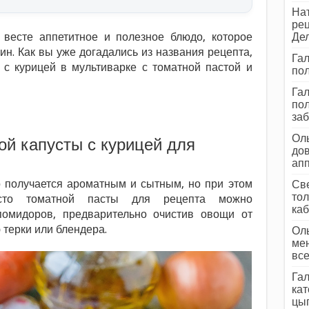
Нат
рец
 весте аппетитное и полезное блюдо, которое
Дел
ин. Как вы уже догадались из названия рецепта,
Гал
 с курицей в мультиварке с томатной пастой и
пол
Гал
пол
заб
Оль
ой капусты с курицей для
дов
ап
 получается ароматным и сытным, но при этом
Све
тол
место томатной пасты для рецепта можно
каб
помидоров, предварительно очистив овощи от
 терки или блендера.
Оль
мен
все
Гал
кат
цып