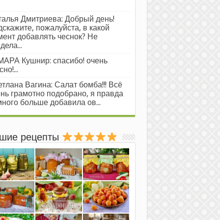
.
алья Дмитриева: Добрый день!
скажите, пожалуйста, в какой
ент добавлять чеснок? Не
дела...
АРА Кушнир: спасибо! очень
но!...
тлана Вагина: Салат бомба!!! Всё
нь грамотно подобрано, я правда
ного больше добавила ов...
шие рецепты