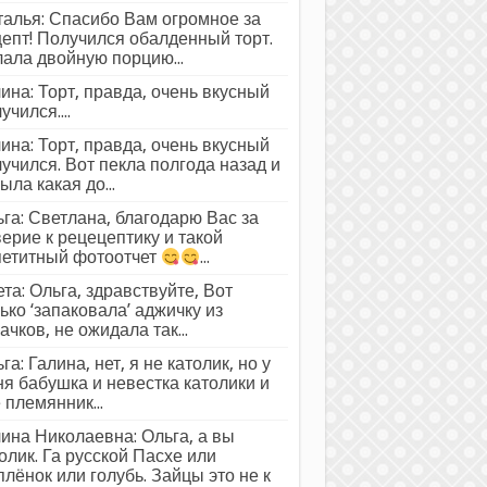
алья: Спасибо Вам огромное за
епт! Получился обалденный торт.
ала двойную порцию...
ина: Торт, правда, очень вкусный
учился....
ина: Торт, правда, очень вкусный
учился. Вот пекла полгода назад и
ыла какая до...
га: Светлана, благодарю Вас за
ерие к рецецептику и такой
петитный фотоотчет
...
та: Ольга, здравствуйте, Вот
ько ‘запаковала’ аджичку из
ачков, не ожидала так...
га: Галина, нет, я не католик, но у
я бабушка и невестка католики и
 племянник...
ина Николаевна: Ольга, а вы
олик. Га русской Пасхе или
лёнок или голубь. Зайцы это не к