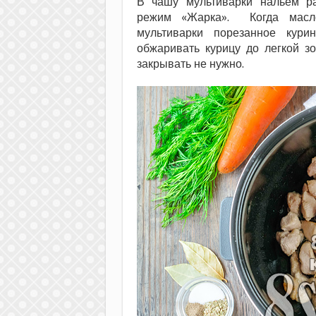
В чашу мультиварки нальем р
режим «Жарка». Когда масло
мультиварки порезанное кури
обжаривать курицу до легкой з
закрывать не нужно.