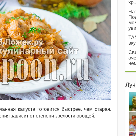
хр..
Нат
Под
мом
уви
ТАМ
вкус
Све
оче
нем
Луч
чанная капуста готовится быстрее, чем старая.
ния зависит от степени зрелости овощей.