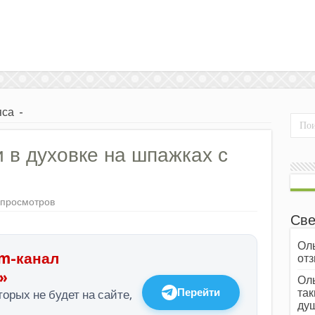
яса
-
в духовке на шпажках с
 просмотров
Све
Оль
m-канал
отз
»
Оль
Перейти
так
орых не будет на сайте,
души