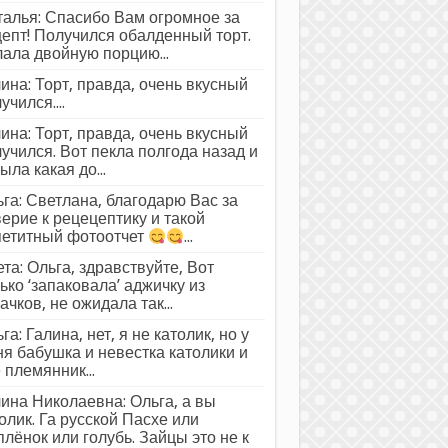
алья: Спасибо Вам огромное за
епт! Получился обалденный торт.
ала двойную порцию...
ина: Торт, правда, очень вкусный
учился....
ина: Торт, правда, очень вкусный
учился. Вот пекла полгода назад и
ыла какая до...
га: Светлана, благодарю Вас за
ерие к рецецептику и такой
петитный фотоотчет
...
та: Ольга, здравствуйте, Вот
ько ‘запаковала’ аджичку из
ачков, не ожидала так...
га: Галина, нет, я не католик, но у
я бабушка и невестка католики и
 племянник...
ина Николаевна: Ольга, а вы
олик. Га русской Пасхе или
лёнок или голубь. Зайцы это не к