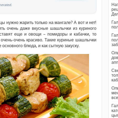
Нат
erated.
рец
Дел
Гал
цы нужно жарить только на мангале? А вот и нет!
пол
ить очень даже вкусные шашлычки из куриного
ставят еще и овощи – помидоры и кабачки, то
Гал
и очень-очень красиво. Такие куриные шашлычки
пол
заб
е основного блюда, и как сытную закуску.
Оль
дов
ап
Све
тол
каб
Оль
мен
все
Гал
кат
цып