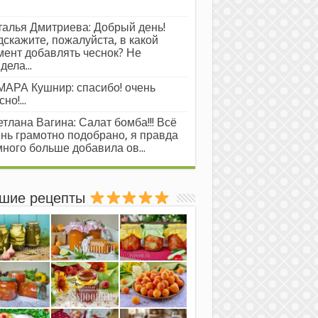
.
алья Дмитриева: Добрый день!
скажите, пожалуйста, в какой
ент добавлять чеснок? Не
дела...
АРА Кушнир: спасибо! очень
но!...
тлана Вагина: Салат бомба!!! Всё
нь грамотно подобрано, я правда
ного больше добавила ов...
шие рецепты