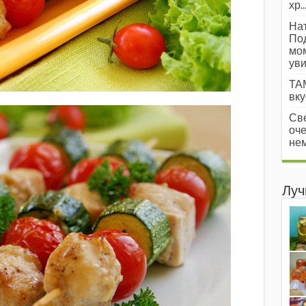
хр..
Нат
Под
мом
уви
ТАМ
вкус
Све
оче
нем
Луч