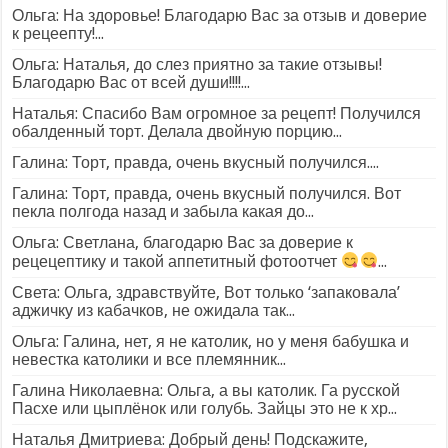
Ольга: На здоровье! Благодарю Вас за отзыв и доверие
к рецеепту!...
Ольга: Наталья, до слез приятно за такие отзывы!
Благодарю Вас от всей души!!!!...
Наталья: Спасибо Вам огромное за рецепт! Получился
обалденный торт. Делала двойную порцию...
Галина: Торт, правда, очень вкусный получился....
Галина: Торт, правда, очень вкусный получился. Вот
пекла полгода назад и забыла какая до...
Ольга: Светлана, благодарю Вас за доверие к
рецецептику и такой аппетитный фотоотчет
...
Света: Ольга, здравствуйте, Вот только ‘запаковала’
аджичку из кабачков, не ожидала так...
Ольга: Галина, нет, я не католик, но у меня бабушка и
невестка католики и все племянник...
Галина Николаевна: Ольга, а вы католик. Га русской
Пасхе или цыплёнок или голубь. Зайцы это не к хр...
Наталья Дмитриева: Добрый день! Подскажите,