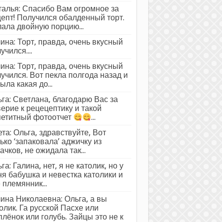
алья: Спасибо Вам огромное за
епт! Получился обалденный торт.
ала двойную порцию...
ина: Торт, правда, очень вкусный
учился....
ина: Торт, правда, очень вкусный
учился. Вот пекла полгода назад и
ыла какая до...
га: Светлана, благодарю Вас за
ерие к рецецептику и такой
петитный фотоотчет
...
та: Ольга, здравствуйте, Вот
ько ‘запаковала’ аджичку из
ачков, не ожидала так...
га: Галина, нет, я не католик, но у
я бабушка и невестка католики и
 племянник...
ина Николаевна: Ольга, а вы
олик. Га русской Пасхе или
лёнок или голубь. Зайцы это не к