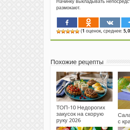
Начинку выкладывать непосредств
размокают.
(
1
оценок, среднее:
5,
Похожие рецепты
ТОП-10 Недорогих
закусок на скорую
Сала
руку 2026
с к
пало