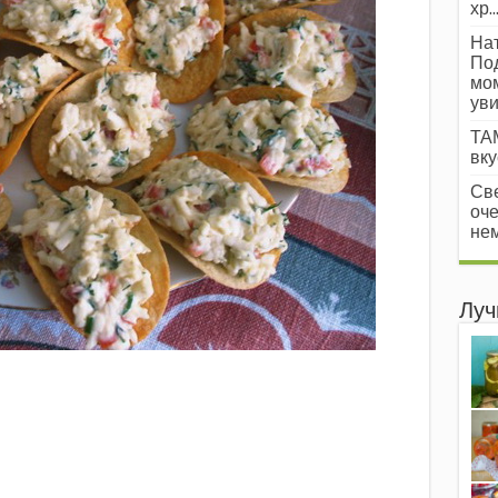
хр..
Нат
Под
мом
уви
ТАМ
вкус
Све
оче
нем
Луч