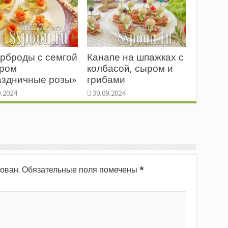
нанасом
рброды с семгой
Канапе на шпажках с
ыром
колбасой, сыром и
аздничные розы»
грибами
ован.
Обязательные поля помечены
*