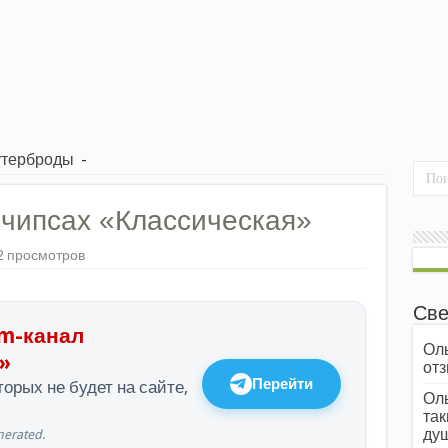
утерброды
-
 чипсах «Классическая»
2 просмотров
Све
m-канал
Оль
»
отз
Перейти
орых не будет на сайте,
Оль
так
души
erated.