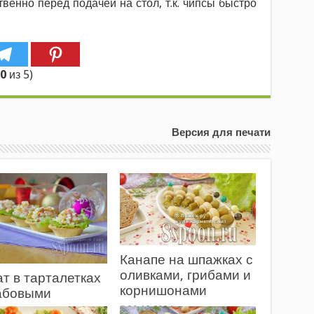
енно перед подачей на стол, т.к. чипсы быстро
00
из 5)
Версия для печати
Канапе на шпажках с
оливками, грибами и
т в тарталетках
корнишонами
рабовыми
чками, оливками