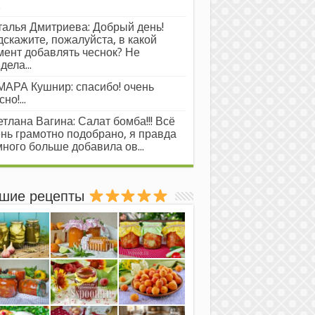
.
алья Дмитриева: Добрый день!
скажите, пожалуйста, в какой
ент добавлять чеснок? Не
дела...
АРА Кушнир: спасибо! очень
но!...
тлана Вагина: Салат бомба!!! Всё
нь грамотно подобрано, я правда
ного больше добавила ов...
шие рецепты