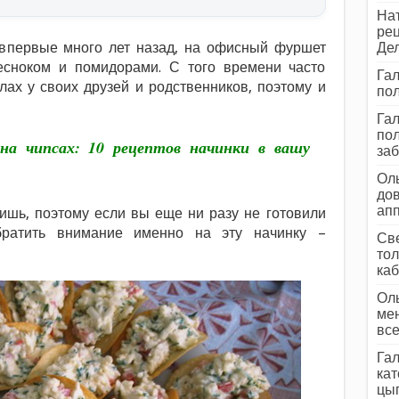
Нат
рец
а впервые много лет назад, на офисный фуршет
Дел
есноком и помидорами. С того времени часто
Гал
лах у своих друзей и родственников, поэтому и
пол
Гал
пол
 на чипсах: 10 рецептов начинки в вашу
заб
Оль
дов
ап
ишь, поэтому если вы еще ни разу не готовили
обратить внимание именно на эту начинку –
Све
тол
каб
Оль
мен
все
Гал
кат
цып