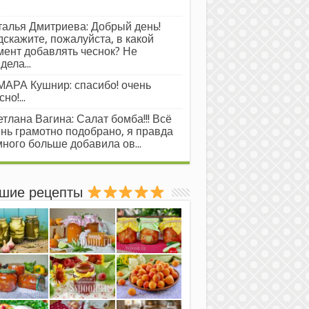
.
алья Дмитриева: Добрый день!
скажите, пожалуйста, в какой
ент добавлять чеснок? Не
дела...
АРА Кушнир: спасибо! очень
но!...
тлана Вагина: Салат бомба!!! Всё
нь грамотно подобрано, я правда
ного больше добавила ов...
шие рецепты