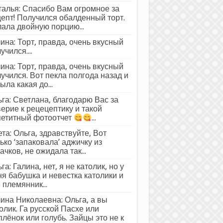
алья: Спасибо Вам огромное за
епт! Получился обалденный торт.
ала двойную порцию...
ина: Торт, правда, очень вкусный
учился....
ина: Торт, правда, очень вкусный
учился. Вот пекла полгода назад и
ыла какая до...
га: Светлана, благодарю Вас за
ерие к рецецептику и такой
петитный фотоотчет
...
та: Ольга, здравствуйте, Вот
ько ‘запаковала’ аджичку из
ачков, не ожидала так...
га: Галина, нет, я не католик, но у
я бабушка и невестка католики и
 племянник...
ина Николаевна: Ольга, а вы
олик. Га русской Пасхе или
лёнок или голубь. Зайцы это не к