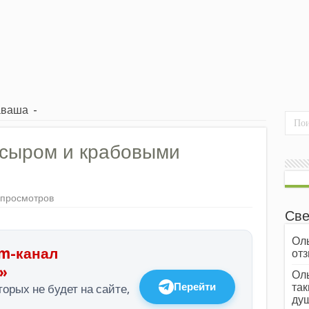
аваша
-
 сыром и крабовыми
 просмотров
Све
Оль
m-канал
отз
»
Оль
Перейти
так
орых не будет на сайте,
души