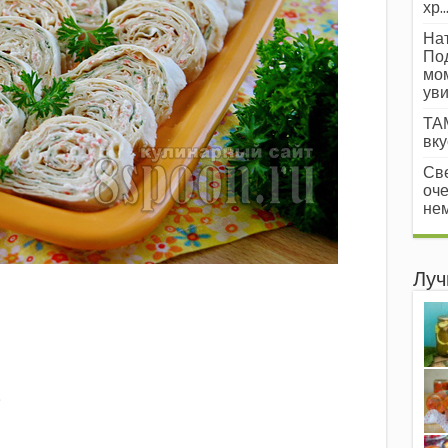
хр..
Нат
Под
мом
уви
ТАМ
вкус
Све
оче
нем
Луч
;