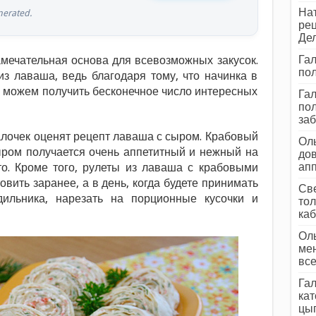
Нат
erated.
рец
Дел
Гал
амечательная основа для всевозможных закусок.
пол
з лаваша, ведь благодаря тому, что начинка в
ы можем получить бесконечное число интересных
Гал
пол
заб
алочек оценят рецепт лаваша с сыром. Крабовый
Оль
ыром получается очень аппетитный и нежный на
дов
ап
то. Кроме того, рулеты из лаваша с крабовыми
вить заранее, а в день, когда будете принимать
Све
дильника, нарезать на порционные кусочки и
тол
каб
Оль
мен
все
Гал
кат
цып