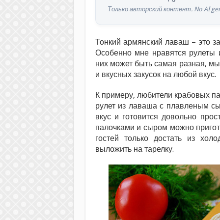
Только авторский контент. No AI gen
Тонкий армянский лаваш – это з
Особенно мне нравятся рулеты и
них может быть самая разная, м
и вкусных закусок на любой вкус.
К примеру, любители крабовых п
рулет из лаваша с плавленым с
вкус и готовится довольно прос
палочками и сыром можно пригото
гостей только достать из холо
выложить на тарелку.