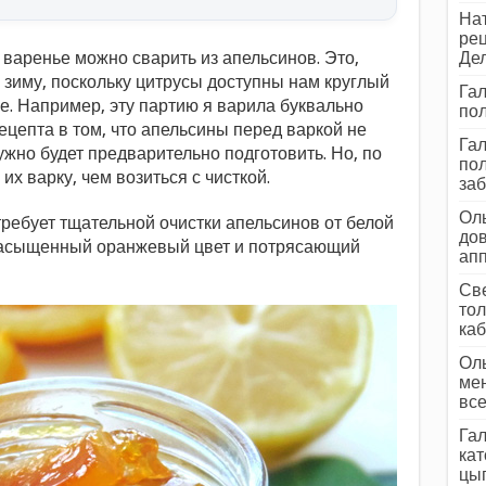
Нат
рец
 варенье можно сварить из апельсинов. Это,
Дел
а зиму, поскольку цитрусы доступны нам круглый
Гал
оже. Например, эту партию я варила буквально
пол
ецепта в том, что апельсины перед варкой не
Гал
нужно будет предварительно подготовить. Но, по
пол
их варку, чем возиться с чисткой.
заб
Оль
 требует тщательной очистки апельсинов от белой
дов
 насыщенный оранжевый цвет и потрясающий
ап
Све
тол
каб
Оль
мен
все
Гал
кат
цып