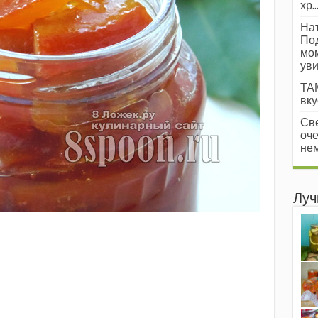
хр..
Нат
Под
мом
уви
ТАМ
вкус
Све
оче
нем
Луч