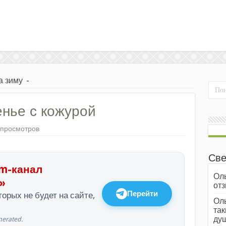
а зиму
-
нье с кожурой
 просмотров
Све
m-канал
Оль
»
отз
Перейти
орых не будет на сайте,
Оль
так
души
erated.