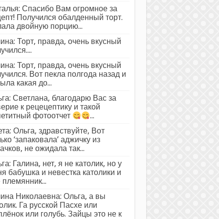
алья: Спасибо Вам огромное за
епт! Получился обалденный торт.
ала двойную порцию...
ина: Торт, правда, очень вкусный
учился....
ина: Торт, правда, очень вкусный
учился. Вот пекла полгода назад и
ыла какая до...
га: Светлана, благодарю Вас за
ерие к рецецептику и такой
петитный фотоотчет
...
та: Ольга, здравствуйте, Вот
ько ‘запаковала’ аджичку из
ачков, не ожидала так...
га: Галина, нет, я не католик, но у
я бабушка и невестка католики и
 племянник...
ина Николаевна: Ольга, а вы
олик. Га русской Пасхе или
лёнок или голубь. Зайцы это не к