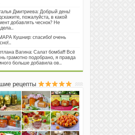
.
алья Дмитриева: Добрый день!
скажите, пожалуйста, в какой
ент добавлять чеснок? Не
дела...
АРА Кушнир: спасибо! очень
но!...
тлана Вагина: Салат бомба!!! Всё
нь грамотно подобрано, я правда
ного больше добавила ов...
шие рецепты