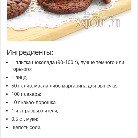
Ингредиенты:
1 плитка шоколада (90-100 г), лучше темного или
горького;
1 яйцо;
50 г слив. масла либо маргарина для выпечки;
100 г сахара;
10 г какао-порошка;
1 ч. л. разрыхлителя;
0,5 ст. муки;
щепоть соли.