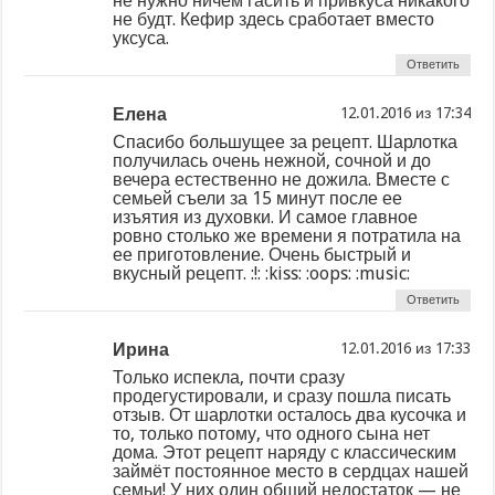
не нужно ничем гасить и привкуса никакого
не будт. Кефир здесь сработает вместо
уксуса.
Ответить
Елена
из
Спасибо большущее за рецепт. Шарлотка
получилась очень нежной, сочной и до
вечера естественно не дожила. Вместе с
семьей съели за 15 минут после ее
изъятия из духовки. И самое главное
ровно столько же времени я потратила на
ее приготовление. Очень быстрый и
вкусный рецепт. :!: :kiss: :oops: :music:
Ответить
Ирина
из
Только испекла, почти сразу
продегустировали, и сразу пошла писать
отзыв. От шарлотки осталось два кусочка и
то, только потому, что одного сына нет
дома. Этот рецепт наряду с классическим
займёт постоянное место в сердцах нашей
семьи! У них один общий недостаток — не