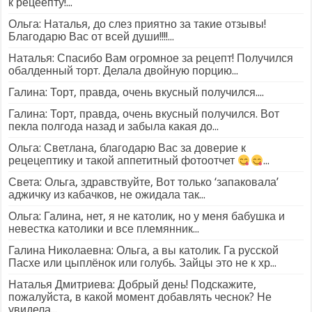
к рецеепту!...
Ольга: Наталья, до слез приятно за такие отзывы!
Благодарю Вас от всей души!!!!...
Наталья: Спасибо Вам огромное за рецепт! Получился
обалденный торт. Делала двойную порцию...
Галина: Торт, правда, очень вкусный получился....
Галина: Торт, правда, очень вкусный получился. Вот
пекла полгода назад и забыла какая до...
Ольга: Светлана, благодарю Вас за доверие к
рецецептику и такой аппетитный фотоотчет
...
Света: Ольга, здравствуйте, Вот только ‘запаковала’
аджичку из кабачков, не ожидала так...
Ольга: Галина, нет, я не католик, но у меня бабушка и
невестка католики и все племянник...
Галина Николаевна: Ольга, а вы католик. Га русской
Пасхе или цыплёнок или голубь. Зайцы это не к хр...
Наталья Дмитриева: Добрый день! Подскажите,
пожалуйста, в какой момент добавлять чеснок? Не
увидела...