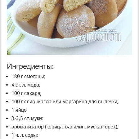
Ингредиенты:
180 г сметаны;
4 ст. л. меда;
100 г сахара;
100 г слив. масла или маргарина для выпечки;
1 яйцо;
3-3,5 ст. муки;
ароматизатор (корица, ванилин, мускат. орех);
1 ч. л. соды;