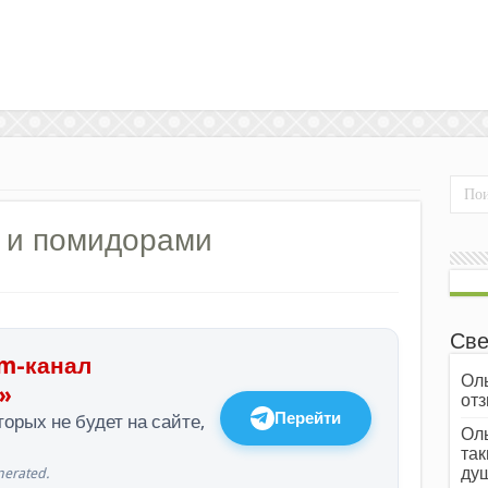
 и помидорами
Све
m-канал
Оль
»
отз
Перейти
орых не будет на сайте,
Оль
так
души
erated.