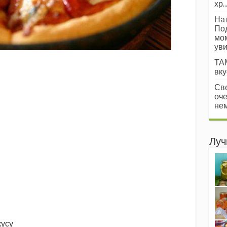
хр..
Нат
Под
мом
уви
ТАМ
вкус
Све
оче
нем
Луч
усу