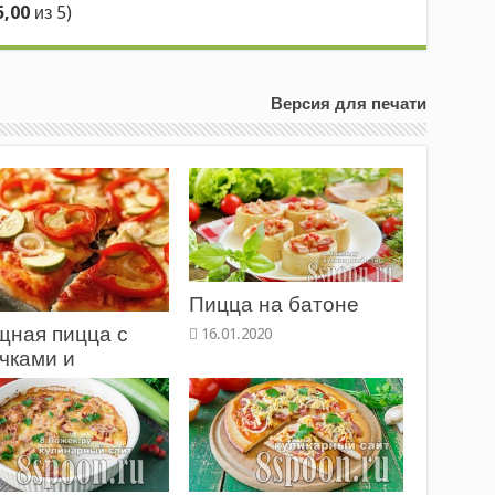
5,00
из 5)
Версия для печати
Пицца на батоне
щная пицца с
чками и
арским перцем