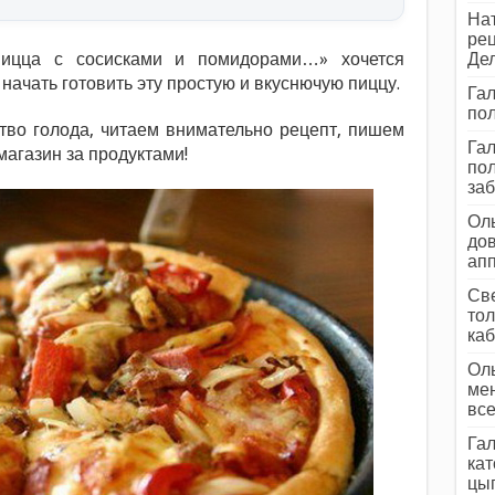
Нат
рец
Пицца с сосисками и помидорами…» хочется
Дел
начать готовить эту простую и вкуснючую пиццу.
Гал
пол
тво голода, читаем внимательно рецепт, пишем
Гал
магазин за продуктами!
пол
заб
Оль
дов
ап
Све
тол
каб
Оль
мен
все
Гал
кат
цып