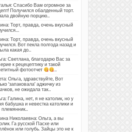
алья: Спасибо Вам огромное за
епт! Получился обалденный торт.
ала двойную порцию...
ина: Торт, правда, очень вкусный
учился....
ина: Торт, правда, очень вкусный
учился. Вот пекла полгода назад и
ыла какая до...
га: Светлана, благодарю Вас за
ерие к рецецептику и такой
петитный фотоотчет
...
та: Ольга, здравствуйте, Вот
ько ‘запаковала’ аджичку из
ачков, не ожидала так...
га: Галина, нет, я не католик, но у
я бабушка и невестка католики и
 племянник...
ина Николаевна: Ольга, а вы
олик. Га русской Пасхе или
лёнок или голубь. Зайцы это не к