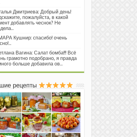
.
алья Дмитриева: Добрый день!
скажите, пожалуйста, в какой
ент добавлять чеснок? Не
дела...
АРА Кушнир: спасибо! очень
но!...
тлана Вагина: Салат бомба!!! Всё
нь грамотно подобрано, я правда
ного больше добавила ов...
шие рецепты