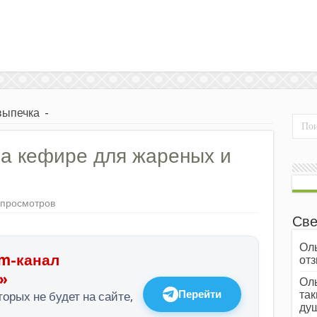
выпечка
-
а кефире для жареных и
 просмотров
Све
Оль
m-канал
отз
»
Оль
Перейти
так
орых не будет на сайте,
души