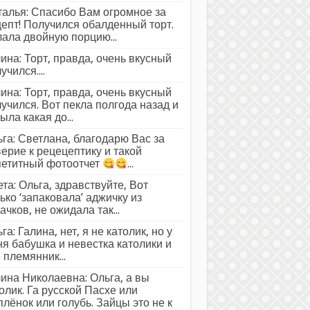
алья: Спасибо Вам огромное за
епт! Получился обалденный торт.
ала двойную порцию...
ина: Торт, правда, очень вкусный
учился....
ина: Торт, правда, очень вкусный
учился. Вот пекла полгода назад и
ыла какая до...
га: Светлана, благодарю Вас за
ерие к рецецептику и такой
петитный фотоотчет
...
та: Ольга, здравствуйте, Вот
ько ‘запаковала’ аджичку из
ачков, не ожидала так...
га: Галина, нет, я не католик, но у
я бабушка и невестка католики и
 племянник...
ина Николаевна: Ольга, а вы
олик. Га русской Пасхе или
лёнок или голубь. Зайцы это не к