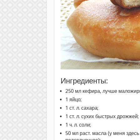
Ингредиенты:
250 мл кефира, лучше маложир
1 яйцо;
1 ст. л. сахара;
1 ст. л. сухих быстрых дрожжей;
1 ч. л. соли;
50 мл раст. масла (у меня здес