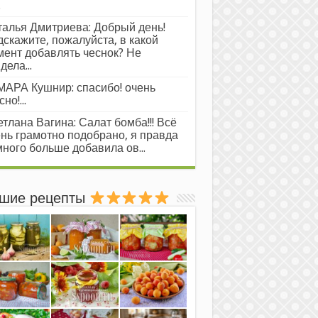
.
алья Дмитриева: Добрый день!
скажите, пожалуйста, в какой
ент добавлять чеснок? Не
дела...
АРА Кушнир: спасибо! очень
но!...
тлана Вагина: Салат бомба!!! Всё
нь грамотно подобрано, я правда
ного больше добавила ов...
шие рецепты