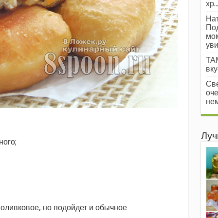
хр..
Нат
Под
мом
уви
ТАМ
вкус
Све
оче
нем
Луч
ного;
ь оливковое, но подойдет и обычное