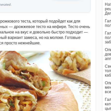
Нат
erated.
рец
Дел
Гал
ожкового теста, который подойдет как для
пол
еных — дрожжевое тесто на кефире. Тесто очень
тральное на вкус и довольно быстро подходит —
Гал
ный вариант замеса, но на молоке. Готовые
пол
заб
ся просто нежнейшие.
Оль
дов
ап
Све
тол
каб
Оль
мен
все
Гал
кат
цып