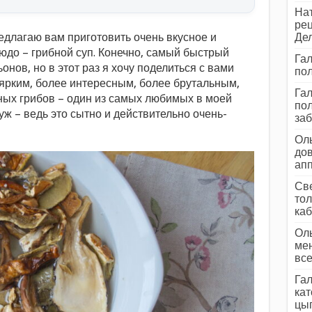
Нат
рец
редлагаю вам приготовить очень вкусное и
Дел
юдо – грибной суп. Конечно, самый быстрый
Гал
онов, но в этот раз я хочу поделиться с вами
пол
ярким, более интересным, более брутальным,
Гал
ных грибов – один из самых любимых в моей
пол
ж – ведь это сытно и действительно очень-
заб
Оль
дов
ап
Све
тол
каб
Оль
мен
все
Гал
кат
цып