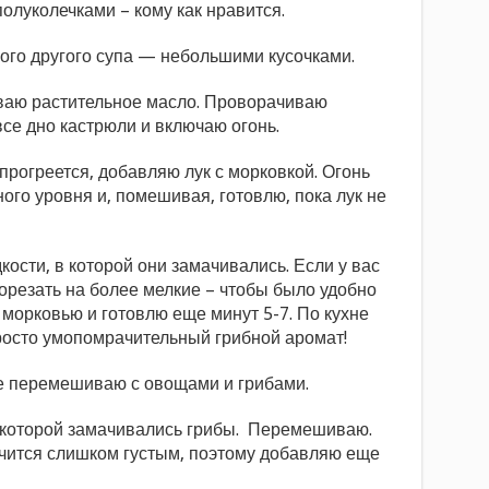
олуколечками – кому как нравится.
ого другого супа — небольшими кусочками.
ваю растительное масло. Проворачиваю
се дно кастрюли и включаю огонь.
прогреется, добавляю лук с морковкой. Огонь
го уровня и, помешивая, готовлю, пока лук не
ости, в которой они замачивались. Если у вас
порезать на более мелкие – чтобы было удобно
 морковью и готовлю еще минут 5-7. По кухне
росто умопомрачительный грибной аромат!
же перемешиваю с овощами и грибами.
в которой замачивались грибы. Перемешиваю.
учится слишком густым, поэтому добавляю еще