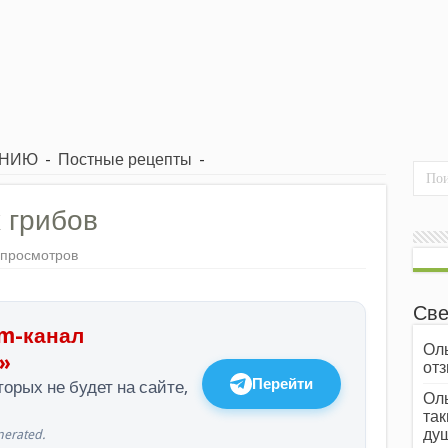
ЕНИЮ
-
Постные рецепты
-
 грибов
 просмотров
Све
m-канал
Оль
»
отз
Перейти
орых не будет на сайте,
Оль
так
души
erated.