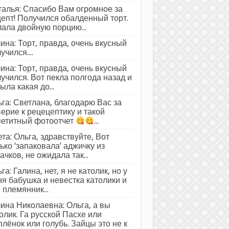
алья: Спасибо Вам огромное за
епт! Получился обалденный торт.
ала двойную порцию...
ина: Торт, правда, очень вкусный
учился....
ина: Торт, правда, очень вкусный
учился. Вот пекла полгода назад и
ыла какая до...
га: Светлана, благодарю Вас за
ерие к рецецептику и такой
петитный фотоотчет
...
та: Ольга, здравствуйте, Вот
ько ‘запаковала’ аджичку из
ачков, не ожидала так...
га: Галина, нет, я не католик, но у
я бабушка и невестка католики и
 племянник...
ина Николаевна: Ольга, а вы
олик. Га русской Пасхе или
лёнок или голубь. Зайцы это не к