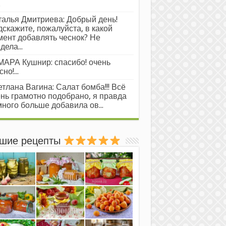
.
алья Дмитриева: Добрый день!
скажите, пожалуйста, в какой
ент добавлять чеснок? Не
дела...
АРА Кушнир: спасибо! очень
но!...
тлана Вагина: Салат бомба!!! Всё
нь грамотно подобрано, я правда
ного больше добавила ов...
шие рецепты