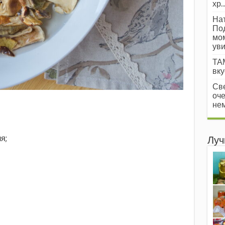
хр..
Нат
Под
мом
уви
ТАМ
вкус
Све
оче
нем
я;
Луч