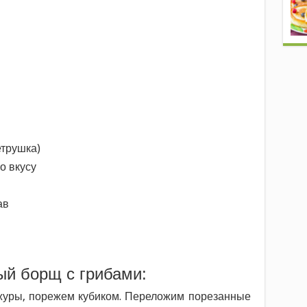
етрушка)
о вкусу
ав
ый борщ с грибами:
ожуры, порежем кубиком. Переложим порезанные