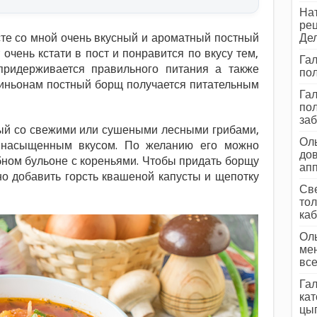
Нат
рец
те со мной очень вкусный и ароматный постный
Дел
очень кстати в пост и понравится по вкусу тем,
Гал
придерживается правильного питания а также
пол
иньонам постный борщ получается питательным
Гал
пол
заб
ный со свежими или сушеными лесными грибами,
Оль
и насыщенным вкусом. По желанию его можно
дов
бном бульоне с кореньями. Чтобы придать борщу
ап
но добавить горсть квашеной капусты и щепотку
Све
тол
каб
Оль
мен
все
Гал
кат
цып