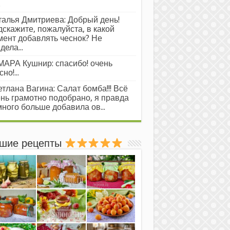
.
алья Дмитриева: Добрый день!
скажите, пожалуйста, в какой
ент добавлять чеснок? Не
дела...
АРА Кушнир: спасибо! очень
но!...
тлана Вагина: Салат бомба!!! Всё
нь грамотно подобрано, я правда
ного больше добавила ов...
шие рецепты