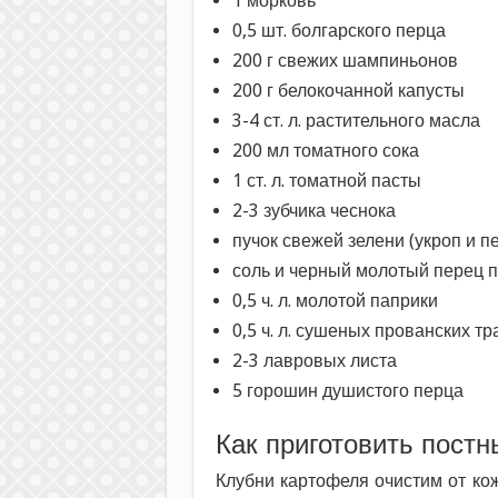
1 морковь
0,5 шт. болгарского перца
200 г свежих шампиньонов
200 г белокочанной капусты
3-4 ст. л. растительного масла
200 мл томатного сока
1 ст. л. томатной пасты
2-3 зубчика чеснока
пучок свежей зелени (укроп и п
соль и черный молотый перец п
0,5 ч. л. молотой паприки
0,5 ч. л. сушеных прованских тр
2-3 лавровых листа
5 горошин душистого перца
Как приготовить постн
Клубни картофеля очистим от к