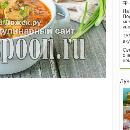
хр..
Нат
Под
мом
уви
ТАМ
вкус
Све
оче
нем
Луч