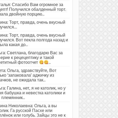
алья: Спасибо Вам огромное за
епт! Получился обалденный торт.
ала двойную порцию...
ина: Торт, правда, очень вкусный
учился....
ина: Торт, правда, очень вкусный
учился. Вот пекла полгода назад и
ыла какая до...
га: Светлана, благодарю Вас за
ерие к рецецептику и такой
петитный фотоотчет
...
та: Ольга, здравствуйте, Вот
ько ‘запаковала’ аджичку из
ачков, не ожидала так...
га: Галина, нет, я не католик, но у
я бабушка и невестка католики и
 племянник...
ина Николаевна: Ольга, а вы
олик. Га русской Пасхе или
лёнок или голубь. Зайцы это не к