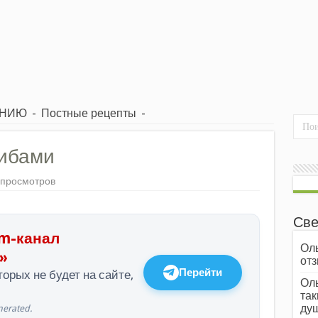
ЕНИЮ
-
Постные рецепты
-
рибами
 просмотров
Све
m-канал
Оль
»
отз
Перейти
орых не будет на сайте,
Оль
так
души
erated.