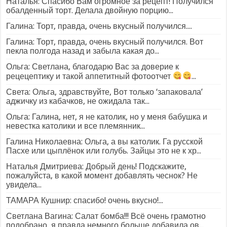
Наталья: Спасибо Вам огромное за рецепт! Получился
обалденный торт. Делала двойную порцию...
Галина: Торт, правда, очень вкусный получился....
Галина: Торт, правда, очень вкусный получился. Вот
пекла полгода назад и забыла какая до...
Ольга: Светлана, благодарю Вас за доверие к
рецецептику и такой аппетитный фотоотчет
...
Света: Ольга, здравствуйте, Вот только ‘запаковала’
аджичку из кабачков, не ожидала так...
Ольга: Галина, нет, я не католик, но у меня бабушка и
невестка католики и все племянник...
Галина Николаевна: Ольга, а вы католик. Га русской
Пасхе или цыплёнок или голубь. Зайцы это не к хр...
Наталья Дмитриева: Добрый день! Подскажите,
пожалуйста, в какой момент добавлять чеснок? Не
увидела...
ТАМАРА Кушнир: спасибо! очень вкусно!...
Светлана Вагина: Салат бомба!!! Всё очень грамотно
подобрано, я правда немного больше добавила ов...