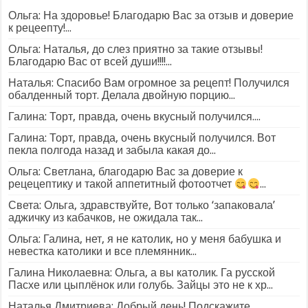
Ольга: На здоровье! Благодарю Вас за отзыв и доверие
к рецеепту!...
Ольга: Наталья, до слез приятно за такие отзывы!
Благодарю Вас от всей души!!!!...
Наталья: Спасибо Вам огромное за рецепт! Получился
обалденный торт. Делала двойную порцию...
Галина: Торт, правда, очень вкусный получился....
Галина: Торт, правда, очень вкусный получился. Вот
пекла полгода назад и забыла какая до...
Ольга: Светлана, благодарю Вас за доверие к
рецецептику и такой аппетитный фотоотчет
...
Света: Ольга, здравствуйте, Вот только ‘запаковала’
аджичку из кабачков, не ожидала так...
Ольга: Галина, нет, я не католик, но у меня бабушка и
невестка католики и все племянник...
Галина Николаевна: Ольга, а вы католик. Га русской
Пасхе или цыплёнок или голубь. Зайцы это не к хр...
Наталья Дмитриева: Добрый день! Подскажите,