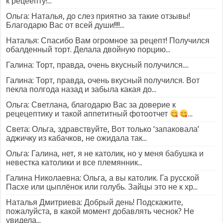
к рецеепту!...
Ольга: Наталья, до слез приятно за такие отзывы!
Благодарю Вас от всей души!!!!...
Наталья: Спасибо Вам огромное за рецепт! Получился
обалденный торт. Делала двойную порцию...
Галина: Торт, правда, очень вкусный получился....
Галина: Торт, правда, очень вкусный получился. Вот
пекла полгода назад и забыла какая до...
Ольга: Светлана, благодарю Вас за доверие к
рецецептику и такой аппетитный фотоотчет
...
Света: Ольга, здравствуйте, Вот только ‘запаковала’
аджичку из кабачков, не ожидала так...
Ольга: Галина, нет, я не католик, но у меня бабушка и
невестка католики и все племянник...
Галина Николаевна: Ольга, а вы католик. Га русской
Пасхе или цыплёнок или голубь. Зайцы это не к хр...
Наталья Дмитриева: Добрый день! Подскажите,
пожалуйста, в какой момент добавлять чеснок? Не
увидела...