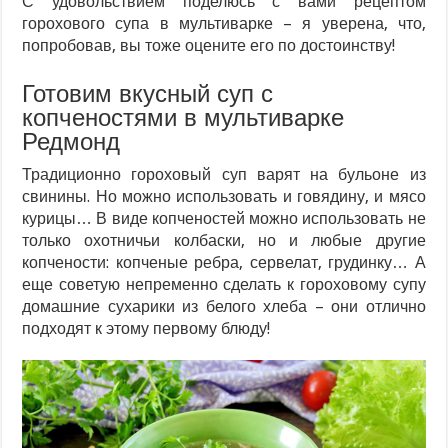
С удовольствием поделюсь с вами рецептом
горохового супа в мультиварке – я уверена, что,
попробовав, вы тоже оцените его по достоинству!
Готовим вкусный суп с
копченостями в мультиварке
Редмонд
Традиционно гороховый суп варят на бульоне из
свинины. Но можно использовать и говядину, и мясо
курицы… В виде копченостей можно использовать не
только охотничьи колбаски, но и любые другие
копчености: копченые ребра, сервелат, грудинку… А
еще советую непременно сделать к гороховому супу
домашние сухарики из белого хлеба – они отлично
подходят к этому первому блюду!