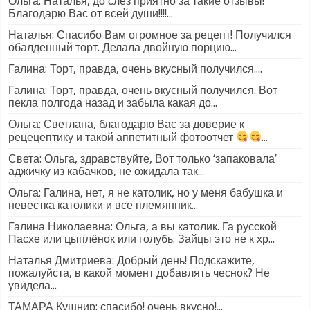
Ольга: Наталья, до слез приятно за такие отзывы!
Благодарю Вас от всей души!!!!...
Наталья: Спасибо Вам огромное за рецепт! Получился
обалденный торт. Делала двойную порцию...
Галина: Торт, правда, очень вкусный получился....
Галина: Торт, правда, очень вкусный получился. Вот
пекла полгода назад и забыла какая до...
Ольга: Светлана, благодарю Вас за доверие к
рецецептику и такой аппетитный фотоотчет
...
Света: Ольга, здравствуйте, Вот только ‘запаковала’
аджичку из кабачков, не ожидала так...
Ольга: Галина, нет, я не католик, но у меня бабушка и
невестка католики и все племянник...
Галина Николаевна: Ольга, а вы католик. Га русской
Пасхе или цыплёнок или голубь. Зайцы это не к хр...
Наталья Дмитриева: Добрый день! Подскажите,
пожалуйста, в какой момент добавлять чеснок? Не
увидела...
ТАМАРА Кушнир: спасибо! очень вкусно!...