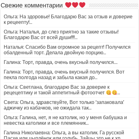
Свежие комментарии
Ольга: На здоровье! Благодарю Вас за отзыв и доверие
к рецеепту!...
Ольга: Наталья, до слез приятно за такие отзывы!
Благодарю Вас от всей души!!!!...
Наталья: Спасибо Вам огромное за рецепт! Получился
обалденный торт. Делала двойную порцию...
Галина: Торт, правда, очень вкусный получился....
Галина: Торт, правда, очень вкусный получился. Вот
пекла полгода назад и забыла какая до...
Ольга: Светлана, благодарю Вас за доверие к
рецецептику и такой аппетитный фотоотчет
...
Света: Ольга, здравствуйте, Вот только ‘запаковала’
аджичку из кабачков, не ожидала так...
Ольга: Галина, нет, я не католик, но у меня бабушка и
невестка католики и все племянник...
Галина Николаевна: Ольга, а вы католик. Га русской
Пасхе или цыплёнок или голубь. Зайцы это не к хр...