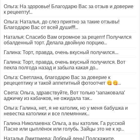
Ольга: На здоровье! Благодарю Вас за отзыв и доверие
к рецеепту!...
Ольга: Наталья, до слез приятно за такие отзывы!
Благодарю Вас от всей души!!!!...
Наталья: Спасибо Вам огромное за рецепт! Получился
обалденный торт. Делала двойную порцию...
Галина: Торт, правда, очень вкусный получился....
Галина: Торт, правда, очень вкусный получился. Вот
пекла полгода назад и забыла какая до...
Ольга: Светлана, благодарю Вас за доверие к
рецецептику и такой аппетитный фотоотчет
...
Света: Ольга, здравствуйте, Вот только ‘запаковала’
аджичку из кабачков, не ожидала так...
Ольга: Галина, нет, я не католик, но у меня бабушка и
невестка католики и все племянник...
Галина Николаевна: Ольга, а вы католик. Га русской
Пасхе или цыплёнок или голубь. Зайцы это не к хр...
Наталья Дмитриева: Добрый день! Подскажите,