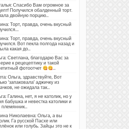
алья: Спасибо Вам огромное за
епт! Получился обалденный торт.
ала двойную порцию...
ина: Торт, правда, очень вкусный
учился....
ина: Торт, правда, очень вкусный
учился. Вот пекла полгода назад и
ыла какая до...
га: Светлана, благодарю Вас за
ерие к рецецептику и такой
петитный фотоотчет
...
та: Ольга, здравствуйте, Вот
ько ‘запаковала’ аджичку из
ачков, не ожидала так...
га: Галина, нет, я не католик, но у
я бабушка и невестка католики и
 племянник...
ина Николаевна: Ольга, а вы
олик. Га русской Пасхе или
лёнок или голубь. Зайцы это не к