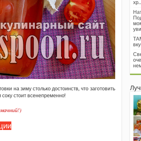
хр..
Нат
Под
мом
уви
ТАМ
вкус
Све
оче
нем
Луч
товки на зиму столько достоинств, что заготовить
 соку стоит всенепременно!
смачний!)
ции