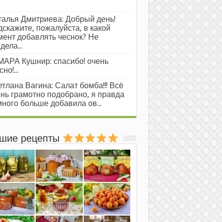
.
алья Дмитриева: Добрый день!
скажите, пожалуйста, в какой
ент добавлять чеснок? Не
дела...
АРА Кушнир: спасибо! очень
но!...
тлана Вагина: Салат бомба!!! Всё
нь грамотно подобрано, я правда
ного больше добавила ов...
шие рецепты