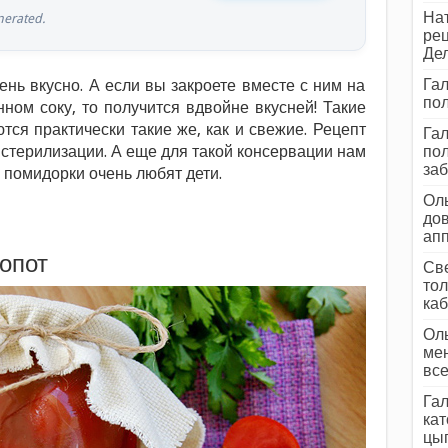
Нат
erated.
рец
Дел
Гал
нь вкусно. А если вы закроете вместе с ним на
пол
ном соку, то получится вдвойне вкусней! Такие
тся практически такие же, как и свежие. Рецепт
Гал
 стерилизации. А еще для такой консервации нам
пол
заб
и помидорки очень любят дети.
Оль
дов
ап
опот
Све
тол
каб
Оль
мен
все
Гал
кат
цып