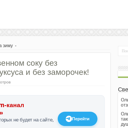
а зиму
-
енном соку без
уксуса и без заморочек!
мотров
Све
Оль
m-канал
отз
»
Оль
Перейти
так
орых не будет на сайте,
души