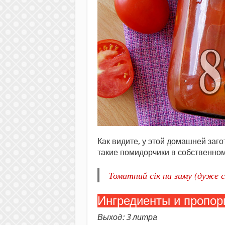
Как видите, у этой домашней заго
такие помидорчики в собственном
Томатний сік на зиму (дуже 
Ингредиенты и пропор
Выход: 3 литра