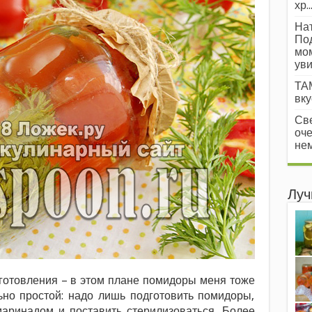
хр..
Нат
Под
мом
уви
ТАМ
вкус
Све
оче
нем
Луч
иготовления – в этом плане помидоры меня тоже
ьно простой: надо лишь подготовить помидоры,
маринадом и поставить стерилизоваться. Более