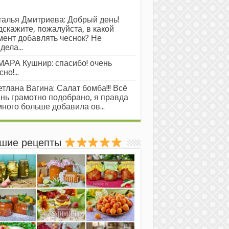
.
алья Дмитриева: Добрый день!
скажите, пожалуйста, в какой
ент добавлять чеснок? Не
дела...
АРА Кушнир: спасибо! очень
но!...
тлана Вагина: Салат бомба!!! Всё
нь грамотно подобрано, я правда
ного больше добавила ов...
шие рецепты