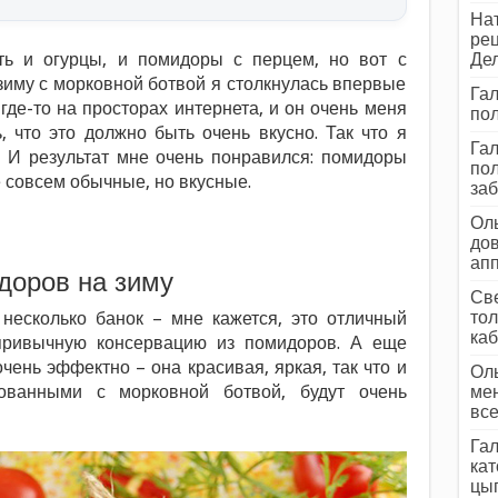
Нат
рец
ть и огурцы, и помидоры с перцем, но вот с
Дел
иму с морковной ботвой я столкнулась впервые
Гал
где-то на просторах интернета, и он очень меня
пол
, что это должно быть очень вкусно. Так что я
Гал
. И результат мне очень понравился: помидоры
пол
 совсем обычные, но вкусные.
заб
Оль
дов
ап
доров на зиму
Све
тол
 несколько банок – мне кажется, это отличный
каб
 привычную консервацию из помидоров. А еще
чень эффектно – она красивая, яркая, так что и
Оль
ованными с морковной ботвой, будут очень
мен
все
Гал
кат
цып