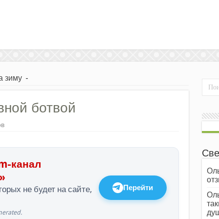
а зиму
-
вной ботвой
ов
Све
m-канал
Оль
»
отз
Перейти
орых не будет на сайте,
Оль
так
души
erated.