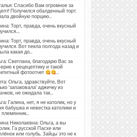
алья: Спасибо Вам огромное за
епт! Получился обалденный торт.
ала двойную порцию...
ина: Торт, правда, очень вкусный
учился....
ина: Торт, правда, очень вкусный
учился. Вот пекла полгода назад и
ыла какая до...
га: Светлана, благодарю Вас за
ерие к рецецептику и такой
петитный фотоотчет
...
та: Ольга, здравствуйте, Вот
ько ‘запаковала’ аджичку из
ачков, не ожидала так...
га: Галина, нет, я не католик, но у
я бабушка и невестка католики и
 племянник...
ина Николаевна: Ольга, а вы
олик. Га русской Пасхе или
лёнок или голубь. Зайцы это не к