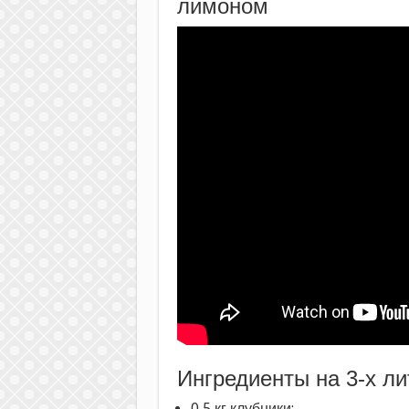
лимоном
Ингредиенты на 3-х л
0,5 кг клубники;