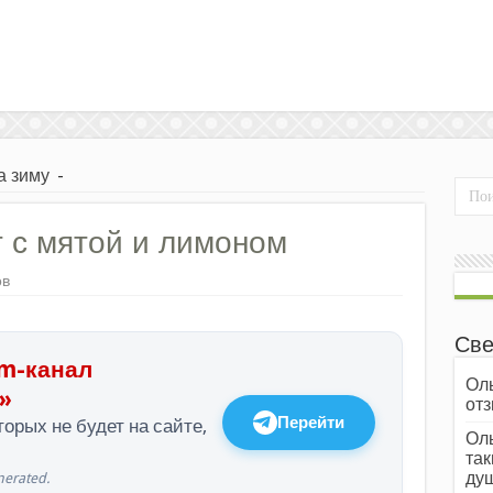
а зиму
-
 с мятой и лимоном
ов
Све
m-канал
Оль
»
отз
Перейти
орых не будет на сайте,
Оль
так
души
erated.