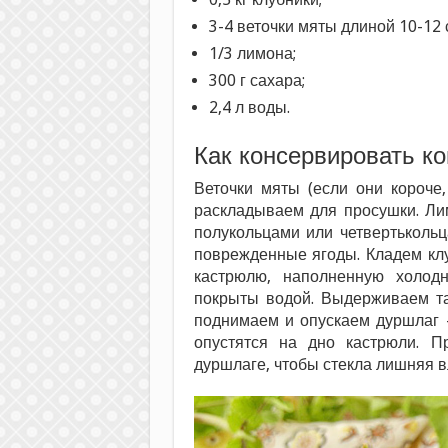
3-4 веточки мяты длиной 10-12 
1/3 лимона;
300 г сахара;
2,4 л воды.
Как консервировать к
Веточки мяты (если они короче
раскладываем для просушки. Ли
полукольцами или четвертьколь
поврежденные ягоды. Кладем клу
кастрюлю, наполненную холод
покрыты водой. Выдерживаем та
поднимаем и опускаем дуршлаг –
опустятся на дно кастрюли. 
дуршлаге, чтобы стекла лишняя в