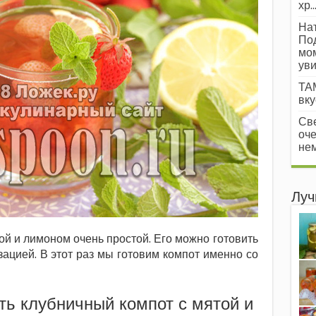
хр..
Нат
Под
мом
уви
ТАМ
вкус
Све
оче
нем
Луч
ой и лимоном очень простой. Его можно готовить
зацией. В этот раз мы готовим компот именно со
ть клубничный компот с мятой и