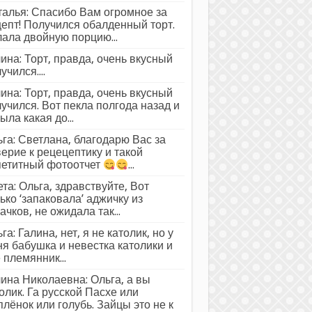
алья: Спасибо Вам огромное за
епт! Получился обалденный торт.
ала двойную порцию...
ина: Торт, правда, очень вкусный
учился....
ина: Торт, правда, очень вкусный
учился. Вот пекла полгода назад и
ыла какая до...
га: Светлана, благодарю Вас за
ерие к рецецептику и такой
петитный фотоотчет
...
та: Ольга, здравствуйте, Вот
ько ‘запаковала’ аджичку из
ачков, не ожидала так...
га: Галина, нет, я не католик, но у
я бабушка и невестка католики и
 племянник...
ина Николаевна: Ольга, а вы
олик. Га русской Пасхе или
лёнок или голубь. Зайцы это не к