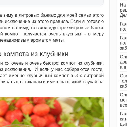
Нат
рец
 зиму в литровых банках: для моей семьи этого
Дел
ть исключение из этого правила. Если я готовлю
Гал
ном на зиму, то в ход идут трехлитровые банки.
пол
ой компот получается очень вкусным – в меру
Гал
 ненавязчивым ароматом мяты.
пол
заб
 компота из клубники
Оль
дов
ится очень и очень быстро: компот из клубники,
ап
з исключения. И если у нас собираются гости,
чает именно клубничный компот в З-х литровой
Све
тол
зливать по стаканам и иметь на всякий случай на
каб
Оль
мен
все
Гал
кат
цып