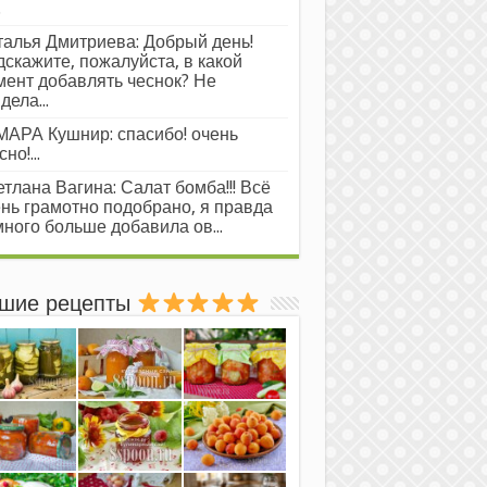
.
алья Дмитриева: Добрый день!
скажите, пожалуйста, в какой
ент добавлять чеснок? Не
дела...
АРА Кушнир: спасибо! очень
но!...
тлана Вагина: Салат бомба!!! Всё
нь грамотно подобрано, я правда
ного больше добавила ов...
шие рецепты