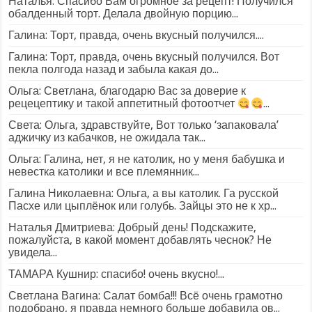
Наталья: Спасибо Вам огромное за рецепт! Получился
обалденный торт. Делала двойную порцию...
Галина: Торт, правда, очень вкусный получился....
Галина: Торт, правда, очень вкусный получился. Вот
пекла полгода назад и забыла какая до...
Ольга: Светлана, благодарю Вас за доверие к
рецецептику и такой аппетитный фотоотчет
...
Света: Ольга, здравствуйте, Вот только ‘запаковала’
аджичку из кабачков, не ожидала так...
Ольга: Галина, нет, я не католик, но у меня бабушка и
невестка католики и все племянник...
Галина Николаевна: Ольга, а вы католик. Га русской
Пасхе или цыплёнок или голубь. Зайцы это не к хр...
Наталья Дмитриева: Добрый день! Подскажите,
пожалуйста, в какой момент добавлять чеснок? Не
увидела...
ТАМАРА Кушнир: спасибо! очень вкусно!...
Светлана Вагина: Салат бомба!!! Всё очень грамотно
подобрано, я правда немного больше добавила ов...