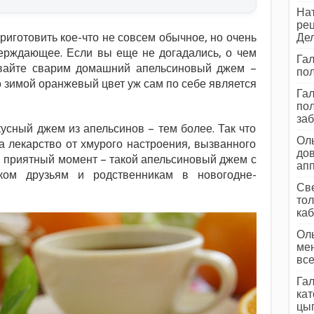
Нат
рец
риготовить кое-что не совсем обычное, но очень
Дел
верждающее. Если вы еще не догадались, о чем
Гал
давайте сварим домашний апельсиновый джем –
пол
о зимой оранжевый цвет уж сам по себе является
Гал
пол
заб
усный джем из апельсинов – тем более. Так что
Оль
 а лекарство от хмурого настроения, вызванного
дов
н приятный момент – такой апельсиновый джем с
ап
ком друзьям и родственникам в новогодне-
Све
тол
каб
Оль
мен
все
Гал
кат
цып