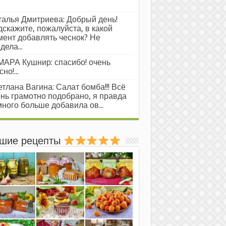
.
алья Дмитриева: Добрый день!
скажите, пожалуйста, в какой
ент добавлять чеснок? Не
дела...
АРА Кушнир: спасибо! очень
но!...
тлана Вагина: Салат бомба!!! Всё
нь грамотно подобрано, я правда
ного больше добавила ов...
шие рецепты