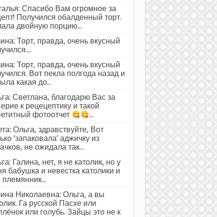
алья: Спасибо Вам огромное за
епт! Получился обалденный торт.
ала двойную порцию...
ина: Торт, правда, очень вкусный
учился....
ина: Торт, правда, очень вкусный
учился. Вот пекла полгода назад и
ыла какая до...
га: Светлана, благодарю Вас за
ерие к рецецептику и такой
петитный фотоотчет
...
та: Ольга, здравствуйте, Вот
ько ‘запаковала’ аджичку из
ачков, не ожидала так...
га: Галина, нет, я не католик, но у
я бабушка и невестка католики и
 племянник...
ина Николаевна: Ольга, а вы
олик. Га русской Пасхе или
лёнок или голубь. Зайцы это не к