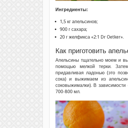
Ингредиенты:
1,5 кг апельсинов;
900 г сахара;
20 г желфикса «2:1 Dr Oetker».
Как приготовить апел
Апельсины тщательно моем и вы
помощью мелкой терки. Затем
придавливая ладонью (это позв
сока) и выжимаем из апельси
соковыжималки). В зависимости 
700-800 мл.