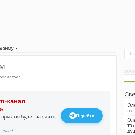
а зиму
-
м
просмотров
Све
m-канал
Оль
»
отз
Перейти
орых не будет на сайте,
Оль
так
души
erated.