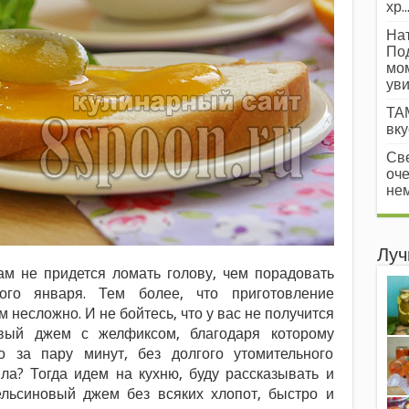
хр..
Нат
Под
мом
уви
ТАМ
вкус
Све
оче
нем
Луч
вам не придется ломать голову, чем порадовать
ого января. Тем более, что приготовление
 несложно. И не бойтесь, что у вас не получится
вый джем с желфиксом, благодаря которому
о за пару минут, без долгого утомительного
ила? Тогда идем на кухню, буду рассказывать и
пельсиновый джем без всяких хлопот, быстро и