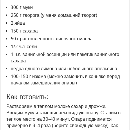
300 г муки
250 г творога (у меня домашний творог)
2 яйца
150 г сахара
50 г растопленного сливочного масла
1/2 ч.л. соли
1 ч.л. ванильной эссенции или пакетик ванильного
сахара
цедра одного лимона или небольшого апельсина
100-150 г изюма (можно замочить в коньяке перед
началом замешивания опары)
Как готовить:
Растворяем в теплом молоке сахар и дрожжи.
Вводим муку и замешиваем жидкую опару. Ставим в
теплое место на 30-40 минут. Опара поднимется
примерно в 3-4 раза (берите свободную миску). Как