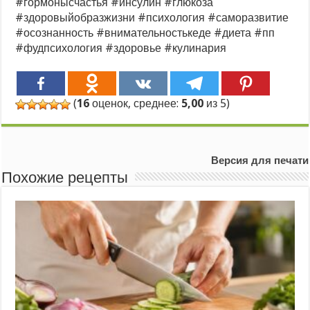
#гормонысчастья #инсулин #глюкоза
#здоровыйобразжизни #психология #саморазвитие
#осознанность #внимательностькеде #диета #пп
#фудпсихология #здоровье #кулинария
(
16
оценок, среднее:
5,00
из 5)
Версия для печати
Похожие рецепты