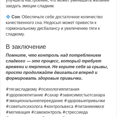
улучшить настроение, что может уменьшить желание
заедать эмоции сладким.
Сон
: Обеспечьте себе достаточное количество
качественного сна. Недосып может привести к
гормональному дисбалансу и увеличению тяги к
сладкому.
В заключение
Помните, что контроль над потреблением
сладкого — это процесс, который требует
времени и терпения. Не корите себя за срывы,
просто продолжайте двигаться вперед и
формировать здоровые привычки.
#тягаксладкому #психологияпитания
#здоровоепитание #сахар #зависимостьотсахара
#эмоциональноепереедание #здоровыепривычки
#советыпсихолога #контрольвеса #питаниеимозг
#мотивация #самоконтроль #стрессиеда