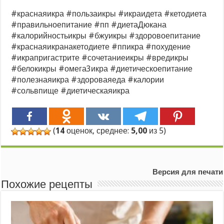
#краснаяикра #пользаикры #икраидета #кетодиета
#правильноепитание #пп #диетаДюкана
#калорийностьикры #бжуикры #здоровоепитание
#краснаяикранакетодиете #ппикра #похудение
#икрапригастрите #сочетаниеикры #вредикры
#белокикры #омега3икра #диетическоепитание
#полезнаяикра #здороваяеда #калории
#сольвпище #диетическаяикра
(
14
оценок, среднее:
5,00
из 5)
Версия для печати
Похожие рецепты