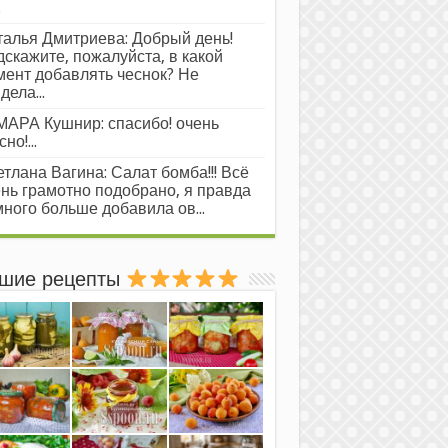
.
алья Дмитриева: Добрый день!
скажите, пожалуйста, в какой
ент добавлять чеснок? Не
дела...
АРА Кушнир: спасибо! очень
но!...
тлана Вагина: Салат бомба!!! Всё
нь грамотно подобрано, я правда
ного больше добавила ов...
шие рецепты