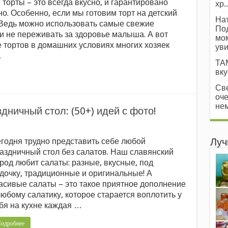
торты – это всегда вкусно, и гарантировано
хр..
о. Особенно, если мы готовим торт на детский
Нат
 Ведь можно использовать самые свежие
Под
 и не переживать за здоровье малыша. А вот
мом
 тортов в домашних условиях многих хозяек
уви
…
ТАМ
вкус
Све
оче
нем
дничный стол: (50+) идей с фото!
годня трудно представить себе любой
Луч
аздничный стол без салатов. Наш славянский
род любит салаты: разные, вкусные, под
дочку, традиционные и оригинальные! А
асивые салаты – это такое приятное дополнение
любому салатику, которое старается воплотить у
бя на кухне каждая …
одробнее