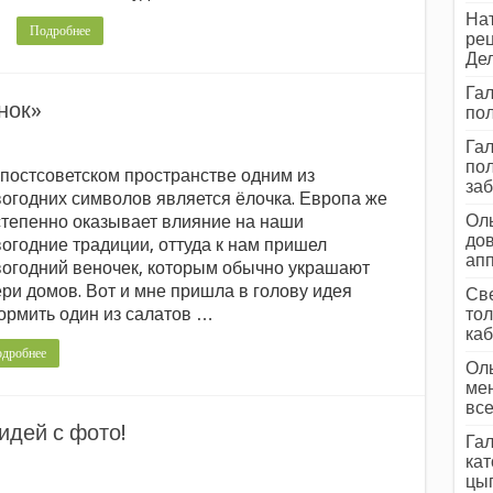
Нат
Подробнее
рец
Дел
Гал
нок»
пол
Гал
пол
постсоветском пространстве одним из
заб
огодних символов является ёлочка. Европа же
Оль
тепенно оказывает влияние на наши
дов
огодние традиции, оттуда к нам пришел
ап
огодний веночек, которым обычно украшают
ри домов. Вот и мне пришла в голову идея
Све
рмить один из салатов …
тол
каб
дробнее
Оль
мен
все
 идей с фото!
Гал
кат
цып