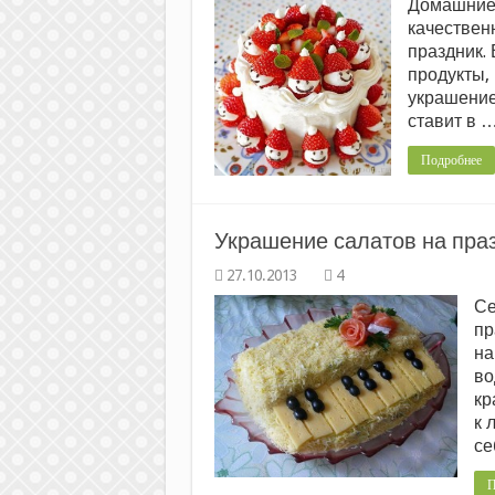
Домашние 
качественн
праздник.
продукты,
украшение
ставит в 
Подробнее
Украшение салатов на праз
4
Се
пр
на
во
кр
к 
се
П