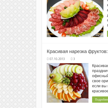
Красивая нарезка фруктов:
3
Красивая
празднич
офисный 
свое ор
если вы 
красивое
Подробне