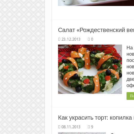
Салат «Рождественский ве
0
На 
нов
пос
нов
нов
две
офо
По
Как украсить торт: копилка
9