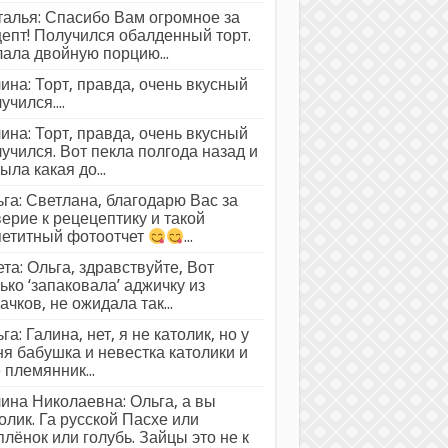
алья: Спасибо Вам огромное за
епт! Получился обалденный торт.
ала двойную порцию...
ина: Торт, правда, очень вкусный
учился....
ина: Торт, правда, очень вкусный
учился. Вот пекла полгода назад и
ыла какая до...
га: Светлана, благодарю Вас за
ерие к рецецептику и такой
петитный фотоотчет
...
та: Ольга, здравствуйте, Вот
ько ‘запаковала’ аджичку из
ачков, не ожидала так...
га: Галина, нет, я не католик, но у
я бабушка и невестка католики и
 племянник...
ина Николаевна: Ольга, а вы
олик. Га русской Пасхе или
лёнок или голубь. Зайцы это не к