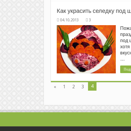
Как украсить селедку под ш
3
Пожа
праз
под 
хотя
вкус
…
Подр
4
«
1
2
3