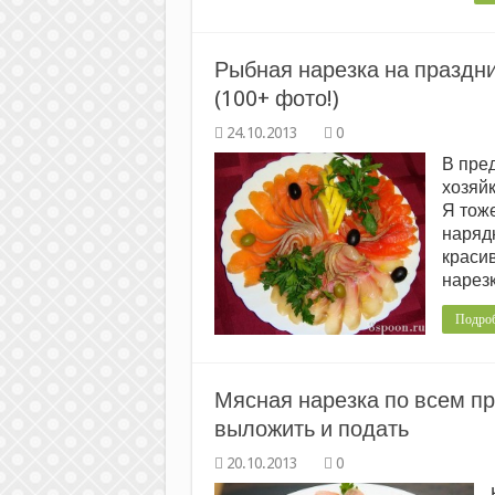
Рыбная нарезка на праздн
(100+ фото!)
0
В пре
хозяй
Я тоже
нарядн
краси
нарезк
Подро
Мясная нарезка по всем пр
выложить и подать
0